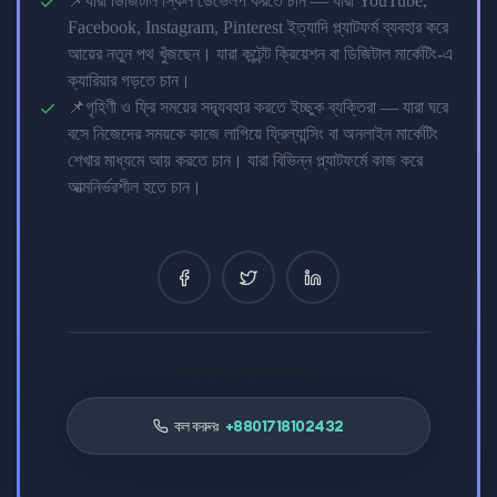
📌যারা ডিজিটাল স্কিল ডেভেলপ করতে চান — যারা YouTube,
Facebook, Instagram, Pinterest ইত্যাদি প্ল্যাটফর্ম ব্যবহার করে
আয়ের নতুন পথ খুঁজছেন। যারা কন্টেন্ট ক্রিয়েশন বা ডিজিটাল মার্কেটিং-এ
ক্যারিয়ার গড়তে চান।
📌গৃহিণী ও ফ্রি সময়ের সদ্ব্যবহার করতে ইচ্ছুক ব্যক্তিরা — যারা ঘরে
বসে নিজেদের সময়কে কাজে লাগিয়ে ফ্রিল্যান্সিং বা অনলাইন মার্কেটিং
শেখার মাধ্যমে আয় করতে চান। যারা বিভিন্ন প্ল্যাটফর্মে কাজ করে
আত্মনির্ভরশীল হতে চান।
বিস্তারিত জানতে কল করুন।
কল করুনঃ
+8801718102432